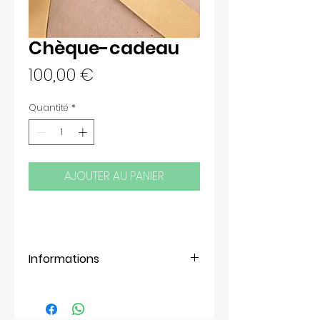
Chèque-cadeau
Prix
100,00 €
Quantité
*
AJOUTER AU PANIER
Informations
L'un de vos proches souhaite 
raconter son histoire ? Et si 