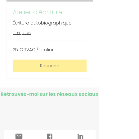
Atelier d'écriture
Écriture autobiographique
Lire plus
25
25 € TVAC / atelier
€
TVAC
/
atelier
Réserver
Retrouvez-moi sur les réseaux sociaux